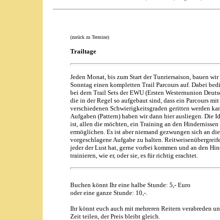
(zurück zu Termine)
Trailtage
Jeden Monat, bis zum Start der Tunriersaison, bauen wir 
Sonntag einen kompletten Trail Parcours auf. Dabei bed
bei dern Trail Sets der EWU (Ersten Westernunion Deutsc
die in der Regel so aufgebaut sind, dass ein Parcours mit
verschiedenen Schwierigkeitsgraden geritten werden ka
Aufgaben (Pattern) haben wir dann hier ausliegen. Die I
ist, allen die möchten, ein Training an den Hindernissen
ermöglichen. Es ist aber niemand gezwungen sich an die
vorgeschlagene Aufgabe zu halten. Reitweisenübergreif
jeder der Lust hat, gerne vorbei kommen und an den Hin
trainieren
, wie er, oder sie, es für richtig erachtet.
Buchen könnt Ihr eine halbe Stunde: 5,- Euro
oder eine ganze Stunde: 10,-.
Ihr könnt euch auch mit mehreren Reitern verabreden un
Zeit teilen, der Preis bleibt gleich.